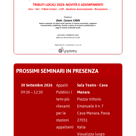
PROSSIMI SEMINARI IN PRESENZA
30 Settembre 2026
Appalti
Sala Teatro - Cava
09:30
–
12:30
Pubblici: I
Manara
temi più
Piazza Vittorio
rilevanti
Emanuele II n. 7
per le
Cava Manara
,
Pavia
stazioni
27051
appaltanti
Italia
Visualizza luogo