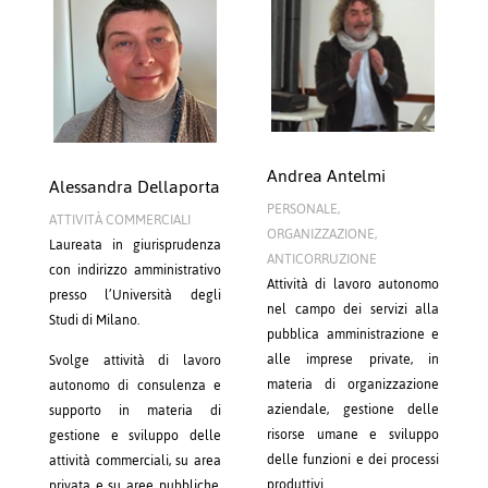
Andrea Antelmi
Alessandra Dellaporta
PERSONALE,
ATTIVITÀ COMMERCIALI
ORGANIZZAZIONE,
Laureata in giurisprudenza
ANTICORRUZIONE
con indirizzo amministrativo
Attività di lavoro autonomo
presso l’Università degli
nel campo dei servizi alla
Studi di Milano.
pubblica amministrazione e
alle imprese private, in
Svolge attività di lavoro
materia di organizzazione
autonomo di consulenza e
aziendale, gestione delle
supporto in materia di
risorse umane e sviluppo
gestione e sviluppo delle
delle funzioni e dei processi
attività commerciali, su area
produttivi.
privata e su aree pubbliche,