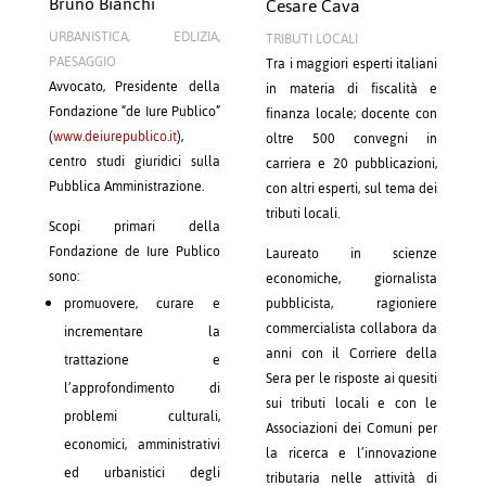
Bruno Bianchi
Cesare Cava
URBANISTICA, EDLIZIA,
TRIBUTI LOCALI
PAESAGGIO
Tra i maggiori esperti italiani
Avvocato, Presidente della
in materia di fiscalità e
Fondazione “de Iure Publico”
finanza locale; docente con
(
www.deiurepublico.it
),
oltre 500 convegni in
centro studi giuridici sulla
carriera e 20 pubblicazioni,
Pubblica Amministrazione.
con altri esperti, sul tema dei
tributi locali.
Scopi primari della
Fondazione de Iure Publico
Laureato in scienze
sono:
economiche, giornalista
pubblicista, ragioniere
promuovere, curare e
commercialista collabora da
incrementare la
anni con il Corriere della
trattazione e
Sera per le risposte ai quesiti
l’approfondimento di
sui tributi locali e con le
problemi culturali,
Associazioni dei Comuni per
economici, amministrativi
la ricerca e l’innovazione
ed urbanistici degli
tributaria nelle attività di