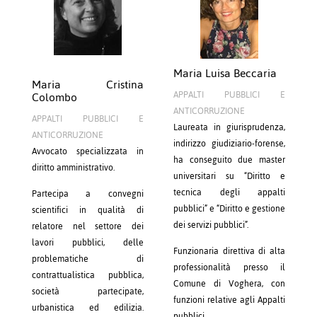
Maria Luisa Beccaria
Maria Cristina
Colombo
APPALTI PUBBLICI E
ANTICORRUZIONE
APPALTI PUBBLICI E
Laureata in giurisprudenza,
ANTICORRUZIONE
indirizzo giudiziario-forense,
Avvocato specializzata in
ha conseguito due master
diritto amministrativo.
universitari su “Diritto e
tecnica degli appalti
Partecipa a convegni
pubblici” e “Diritto e gestione
scientifici in qualità di
dei servizi pubblici”.
relatore nel settore dei
lavori pubblici, delle
Funzionaria direttiva di alta
problematiche di
professionalità presso il
contrattualistica pubblica,
Comune di Voghera, con
società partecipate,
funzioni relative agli Appalti
urbanistica ed edilizia.
pubblici.