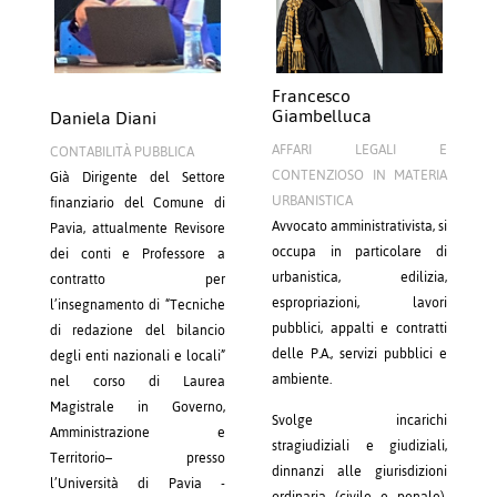
Francesco
Giambelluca
Daniela Diani
AFFARI LEGALI E
CONTABILITÀ PUBBLICA
CONTENZIOSO IN MATERIA
Già Dirigente del Settore
URBANISTICA
finanziario del Comune di
Avvocato amministrativista, si
Pavia, attualmente Revisore
occupa in particolare di
dei conti e Professore a
urbanistica, edilizia,
contratto per
espropriazioni, lavori
l’insegnamento di “Tecniche
pubblici, appalti e contratti
di redazione del bilancio
delle P.A., servizi pubblici e
degli enti nazionali e locali”
ambiente.
nel corso di Laurea
Magistrale in Governo,
Svolge incarichi
Amministrazione e
stragiudiziali e giudiziali,
Territorio– presso
dinnanzi alle giurisdizioni
l’Università di Pavia -