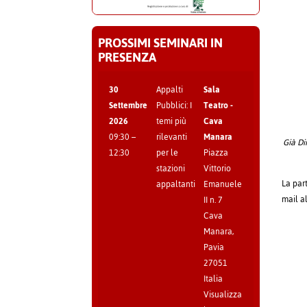
PROSSIMI SEMINARI IN
PRESENZA
30
Appalti
Sala
Settembre
Pubblici: I
Teatro -
2026
temi più
Cava
09:30
–
rilevanti
Manara
Già Di
12:30
per le
Piazza
stazioni
Vittorio
La part
appaltanti
Emanuele
mail a
II n. 7
Cava
Manara
,
Pavia
27051
Italia
Visualizza