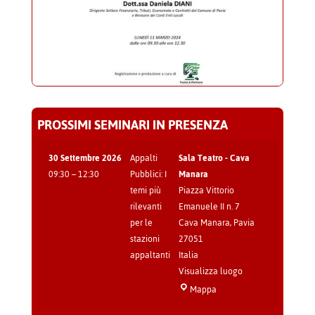
PROSSIMI SEMINARI IN PRESENZA
30 Settembre 2026
Appalti
Sala Teatro - Cava
09:30
–
12:30
Pubblici: I
Manara
temi più
Piazza Vittorio
rilevanti
Emanuele II n. 7
per le
Cava Manara
,
Pavia
stazioni
27051
appaltanti
Italia
Visualizza luogo
Sala
Mappa
Teatro