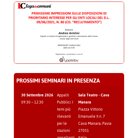
PROSSIMI SEMINARI IN PRESENZA
30 Settembre 2026
Appalti
Sala Teatro - Cava
09:30
–
12:30
Pubblici: I
Manara
temi più
Piazza Vittorio
rilevanti
Emanuele II n. 7
per le
Cava Manara
,
Pavia
stazioni
27051
appaltanti
Italia