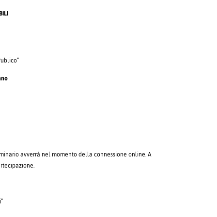
ILI
Publico”
anno
 seminario avverrà nel momento della connessione online. A
artecipazione.
i”