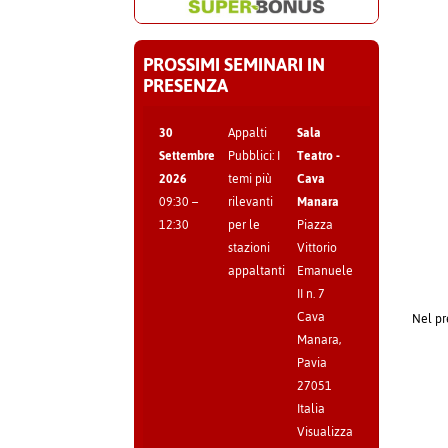
PROSSIMI SEMINARI IN
PRESENZA
30
Appalti
Sala
Settembre
Pubblici: I
Teatro -
2026
temi più
Cava
09:30
–
rilevanti
Manara
12:30
per le
Piazza
stazioni
Vittorio
appaltanti
Emanuele
II n. 7
Cava
Nel pr
Manara
,
Pavia
27051
Italia
Visualizza