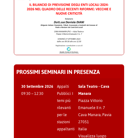
PROSSIMI SEMINARI IN PRESENZA
30 Settembre 2026
Appalti
Sala Teatro - Cava
09:30
–
12:30
Pubblici: I
Manara
temi più
Piazza Vittorio
rilevanti
Emanuele II n. 7
per le
Cava Manara
,
Pavia
stazioni
27051
appaltanti
Italia
Visualizza luogo