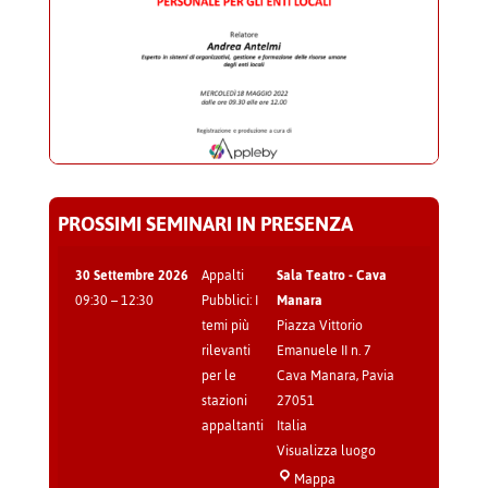
PROSSIMI SEMINARI IN PRESENZA
30 Settembre 2026
Appalti
Sala Teatro - Cava
09:30
–
12:30
Pubblici: I
Manara
temi più
Piazza Vittorio
rilevanti
Emanuele II n. 7
per le
Cava Manara
,
Pavia
stazioni
27051
appaltanti
Italia
Visualizza luogo
Sala
Mappa