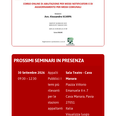
PROSSIMI SEMINARI IN PRESENZA
30 Settembre 2026
Appalti
Sala Teatro - Cava
09:30
–
12:30
Pubblici: I
Manara
temi più
Piazza Vittorio
rilevanti
Emanuele II n. 7
per le
Cava Manara
,
Pavia
stazioni
27051
appaltanti
Italia
Visualizza luogo