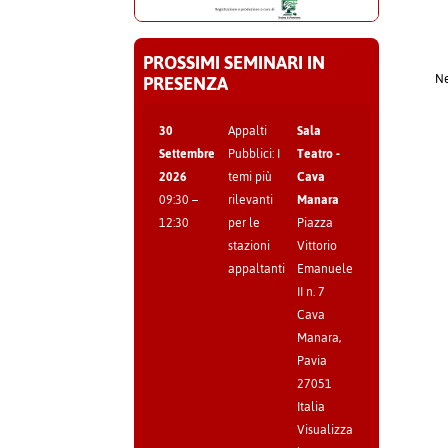
PROSSIMI SEMINARI IN
PRESENZA
Ne
30
Appalti
Sala
Settembre
Pubblici: I
Teatro -
2026
temi più
Cava
09:30
–
rilevanti
Manara
12:30
per le
Piazza
stazioni
Vittorio
appaltanti
Emanuele
II n. 7
Cava
Manara
,
Pavia
27051
Italia
Visualizza