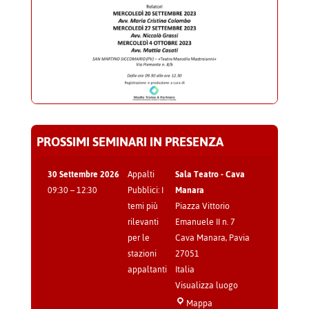
PROSSIMI SEMINARI IN PRESENZA
30 Settembre 2026
Appalti
Sala Teatro - Cava
09:30
–
12:30
Pubblici: I
Manara
temi più
Piazza Vittorio
rilevanti
Emanuele II n. 7
per le
Cava Manara
,
Pavia
stazioni
27051
appaltanti
Italia
Visualizza luogo
Sala
Mappa