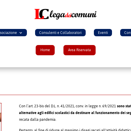
ssociazione
Consulenti e Collaboratori
Eventi
Cont
Home
Area Riservata
Con l’art. 23-bis del D.L. n. 41/2021, conv. in legge n. 69/2021
sono stat
alternative agli edifici scolastici da destinare al funzionamento dei seg
recata dalla pandemia.
Pertanto, al fine di ridurre al massimo i disagi recati all'attività didatti