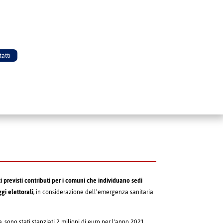
atti
i previsti contributi per i comuni che individuano sedi
gi elettorali
, in considerazione dell’emergenza sanitaria
ca, sono stati stanziati 2 milioni di euro per l'anno 2021,