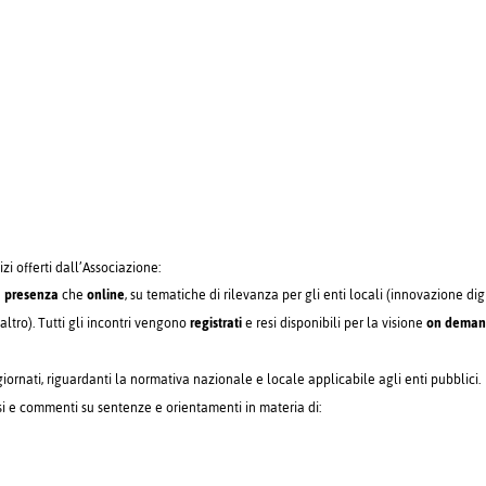
izi offerti dall’Associazione:
n
presenza
che
online
, su tematiche di rilevanza per gli enti locali (innovazione dig
altro). Tutti gli incontri vengono
registrati
e resi disponibili per la visione
on dema
ornati, riguardanti la normativa nazionale e locale applicabile agli enti pubblici.
si e commenti su sentenze e orientamenti in materia di: