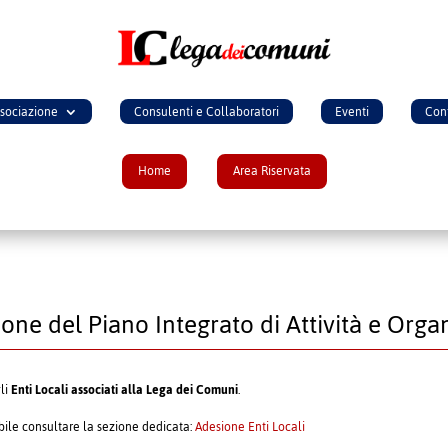
ssociazione
Consulenti e Collaboratori
Eventi
Cont
Home
Area Riservata
one del Piano Integrato di Attività e Org
gli
Enti Locali associati alla Lega dei Comuni
.
ibile consultare la sezione dedicata:
Adesione Enti Locali