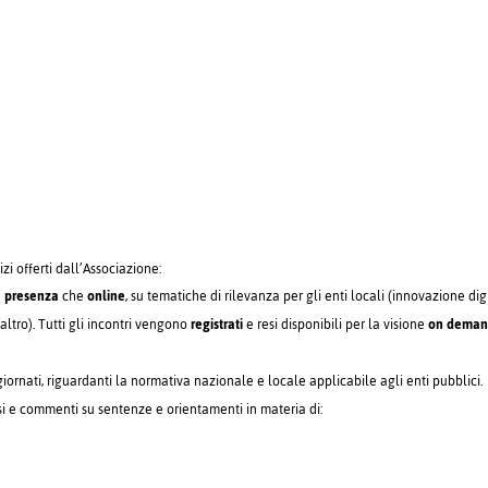
izi offerti dall’Associazione:
n
presenza
che
online
, su tematiche di rilevanza per gli enti locali (innovazione dig
altro). Tutti gli incontri vengono
registrati
e resi disponibili per la visione
on dema
ornati, riguardanti la normativa nazionale e locale applicabile agli enti pubblici.
si e commenti su sentenze e orientamenti in materia di: