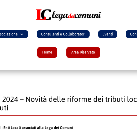
ssociazione
Consulenti e Collaboratori
Eventi
Cont
Home
Area Riservata
 2024 – Novità delle riforme dei tributi l
uti
gli
Enti Locali associati alla Lega dei Comuni
.