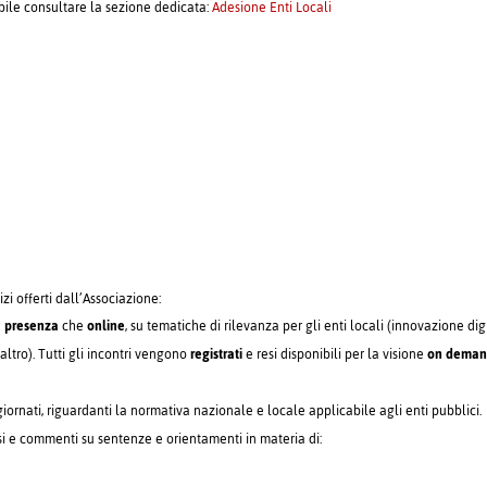
ibile consultare la sezione dedicata:
Adesione Enti Locali
izi offerti dall’Associazione:
n
presenza
che
online
, su tematiche di rilevanza per gli enti locali (innovazione dig
altro). Tutti gli incontri vengono
registrati
e resi disponibili per la visione
on dema
ornati, riguardanti la normativa nazionale e locale applicabile agli enti pubblici.
si e commenti su sentenze e orientamenti in materia di: