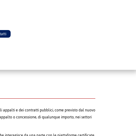
atti
i appalti e dei contratti pubblici, come previsto dal nuovo
di appalto o concessione, di qualunque importo, nei settori
che interagisce da una parte con le piattaforme certificate