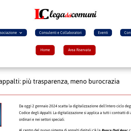
ssociazione
Consulenti e Collaboratori
Eventi
Cont
Home
Area Riservata
 appalti: più trasparenza, meno burocrazia
Da oggi 2 gennaio 2024 scatta la digitalizzazione dell'intero ciclo degl
Codice degli Appalti. La digitalizzazione si applica a tutti i contratti 
ordinari e nei settori speciali.
Al centro del nuovo sistema di appalti digitali c'è la
Banca Dati Anac
, 