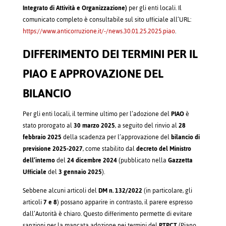
Integrato di Attività e Organizzazione)
per gli enti locali. Il
comunicato completo è consultabile sul sito ufficiale all’URL:
https://www.anticorruzione.it/-/news.30.01.25.2025.piao
.
DIFFERIMENTO DEI TERMINI PER IL
PIAO E APPROVAZIONE DEL
BILANCIO
Per gli enti locali, il termine ultimo per l’adozione del
PIAO
è
stato prorogato al
30 marzo 2025
, a seguito del rinvio al
28
febbraio 2025
della scadenza per l’approvazione del
bilancio di
previsione 2025-2027
, come stabilito dal
decreto del Ministro
dell’interno
del
24 dicembre 2024
(pubblicato nella
Gazzetta
Ufficiale
del
3 gennaio 2025
).
Sebbene alcuni articoli del
DM n. 132/2022
(in particolare, gli
articoli
7 e 8
) possano apparire in contrasto, il parere espresso
dall’Autorità è chiaro. Questo differimento permette di evitare
sanzioni per la mancata adozione nei termini del
PTPCT
(Piano