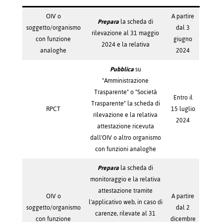
OIV o
A partire
Prepara
la scheda di
soggetto/organismo
dal 3
rilevazione al 31 maggio
con funzione
giugno
2024 e la relativa
analoghe
2024
Pubblica
su
"Amministrazione
Trasparente" o "Società
Entro il
Trasparente" la scheda di
RPCT
15 luglio
rilevazione e la relativa
2024
attestazione ricevuta
dall'OIV o altro organismo
con funzioni analoghe
Prepara
la scheda di
monitoraggio e la relativa
attestazione tramite
OIV o
A partire
l'applicativo web, in caso di
soggetto/organismo
dal 2
carenze, rilevate al 31
con funzione
dicembre