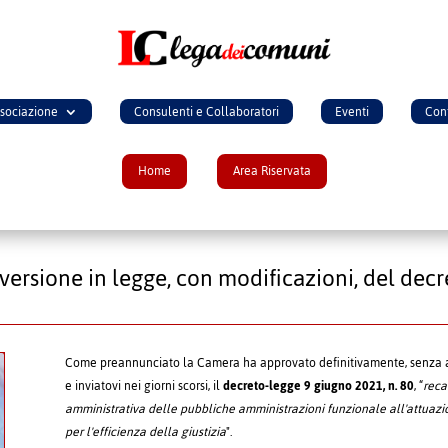
ssociazione
Consulenti e Collaboratori
Eventi
Cont
Home
Area Riservata
versione in legge, con modificazioni, del decr
Come preannunciato la Camera ha approvato definitivamente, senza al
e inviatovi nei giorni scorsi, il
decreto-legge 9 giugno 2021, n. 80
, “
reca
amministrativa delle pubbliche amministrazioni funzionale all'attuazio
per l'efficienza della giustizia
".