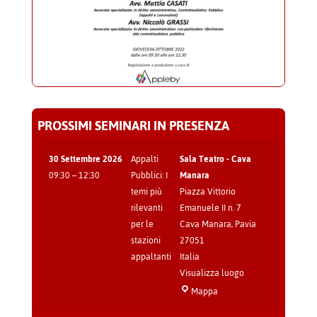
PROSSIMI SEMINARI IN PRESENZA
30 Settembre 2026
Appalti
Sala Teatro - Cava
09:30
–
12:30
Pubblici: I
Manara
temi più
Piazza Vittorio
rilevanti
Emanuele II n. 7
per le
Cava Manara
,
Pavia
stazioni
27051
appaltanti
Italia
Visualizza luogo
Sala
Mappa
Teatro