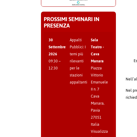
PROSSIMI SEMINARI IN
PRESENZA
30
Appalti
Sala
Settembre
Pubblici: I
Teatro -
2026
temi più
Cava
E
09:30
–
rilevanti
Manara
12:30
per le
Piazza
stazioni
Vittorio
Nell’a
appaltanti
Emanuele
II n. 7
Nel pr
Cava
richied
Manara
,
Pavia
27051
Italia
Visualizza