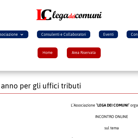
ssociazione
Consulenti e Collaboratori
Eventi
Cont
Home
Area Riservata
nno per gli uffici tributi
L’Associazione “
LEGA DEI COMUNI
” org
INCONTRO ONLINE
sul tema