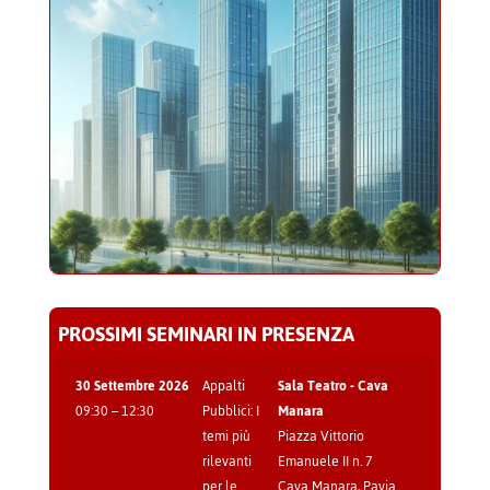
PROSSIMI SEMINARI IN PRESENZA
30 Settembre 2026
Appalti
Sala Teatro - Cava
09:30
–
12:30
Pubblici: I
Manara
temi più
Piazza Vittorio
rilevanti
Emanuele II n. 7
per le
Cava Manara
,
Pavia