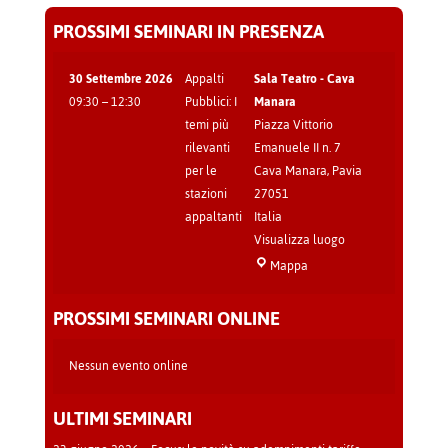
PROSSIMI SEMINARI IN PRESENZA
30 Settembre 2026
Appalti
Sala Teatro - Cava
09:30
–
12:30
Pubblici: I
Manara
temi più
Piazza Vittorio
rilevanti
Emanuele II n. 7
per le
Cava Manara
,
Pavia
stazioni
27051
appaltanti
Italia
Visualizza luogo
Sala
Mappa
Teatro
-
PROSSIMI SEMINARI ONLINE
Cava
Manara
Nessun evento online
ULTIMI SEMINARI