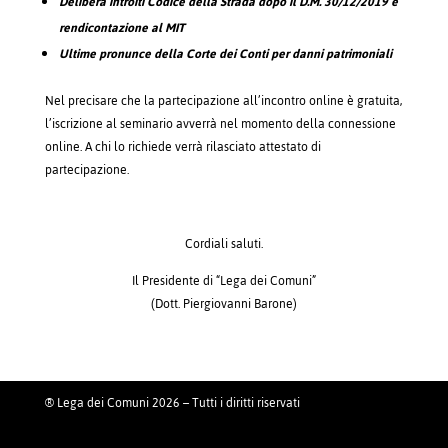
Delibera introiti Codice della Strada dopo il D.M. 30/12/2019 e
rendicontazione al MIT
Ultime pronunce della Corte dei Conti per danni patrimoniali
Nel precisare che la partecipazione all’incontro online è gratuita,
l’iscrizione al seminario avverrà nel momento della connessione
online. A chi lo richiede verrà rilasciato attestato di
partecipazione.
Cordiali saluti.
Il Presidente di “Lega dei Comuni”
(Dott. Piergiovanni Barone)
® Lega dei Comuni 2026 – Tutti i diritti riservati