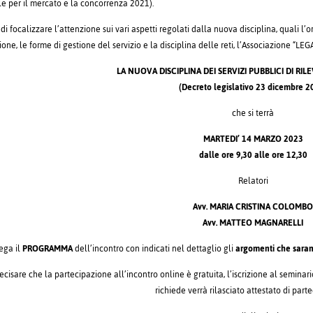
e per il mercato e la concorrenza 2021).
 di focalizzare l’attenzione sui vari aspetti regolati dalla nuova disciplina, quali l’
tione, le forme di gestione del servizio e la disciplina delle reti, l’Associazion
LA NUOVA DISCIPLINA DEI SERVIZI PUBBLICI DI R
(Decreto legislativo 23 dicembre 2
che si terrà
MARTEDI’ 14 MARZO 2023
dalle ore 9,30 alle ore 12,30
Relatori
Avv. MARIA CRISTINA COLOMB
Avv. MATTEO MAGNARELLI
lega il
PROGRAMMA
dell’incontro con indicati nel dettaglio gli
argomenti che sarann
ecisare che la partecipazione all’incontro online è gratuita, l’iscrizione al semin
richiede verrà rilasciato attestato di part