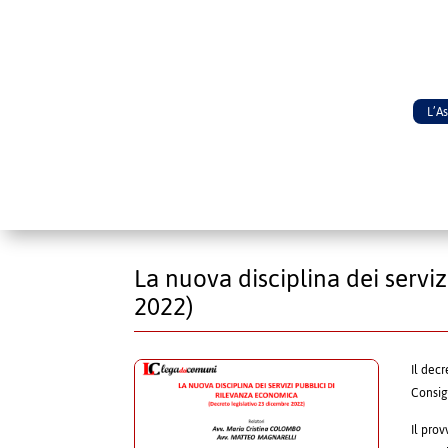
L’A
La nuova disciplina dei servi
2022)
Il dec
Consig
Il pro