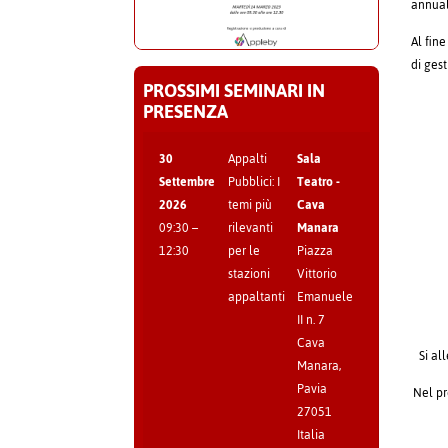
annual
Al fine
di ges
PROSSIMI SEMINARI IN
PRESENZA
30
Appalti
Sala
Settembre
Pubblici: I
Teatro -
2026
temi più
Cava
09:30
–
rilevanti
Manara
12:30
per le
Piazza
stazioni
Vittorio
appaltanti
Emanuele
II n. 7
Cava
Si al
Manara
,
Pavia
Nel pr
27051
Italia