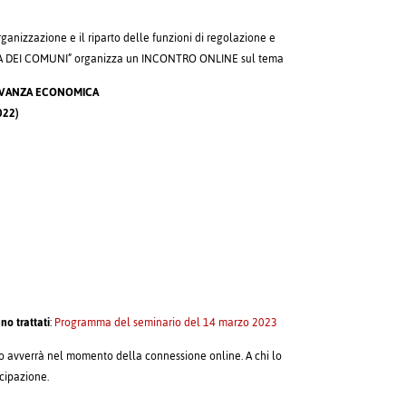
organizzazione e il riparto delle funzioni di regolazione e
e “LEGA DEI COMUNI” organizza un INCONTRO ONLINE sul tema
ILEVANZA ECONOMICA
022)
O
o trattati
:
Programma del seminario del 14 marzo 2023
ario avverrà nel momento della connessione online. A chi lo
ecipazione.