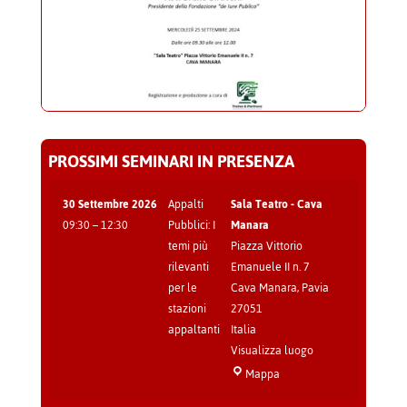
PROSSIMI SEMINARI IN PRESENZA
30 Settembre 2026
Appalti
Sala Teatro - Cava
09:30
–
12:30
Pubblici: I
Manara
temi più
Piazza Vittorio
rilevanti
Emanuele II n. 7
per le
Cava Manara
,
Pavia
stazioni
27051
appaltanti
Italia
Visualizza luogo
Sala
Mappa
Teatro