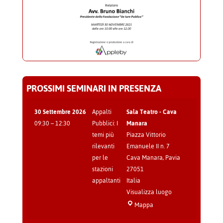
PROSSIMI SEMINARI IN PRESENZA
30 Settembre 2026
Appalti
Sala Teatro - Cava
09:30
–
12:30
Pubblici: I
Manara
temi più
Piazza Vittorio
rilevanti
Emanuele II n. 7
per le
Cava Manara
,
Pavia
stazioni
27051
appaltanti
Italia
Visualizza luogo
Sala
Mappa
Teatro