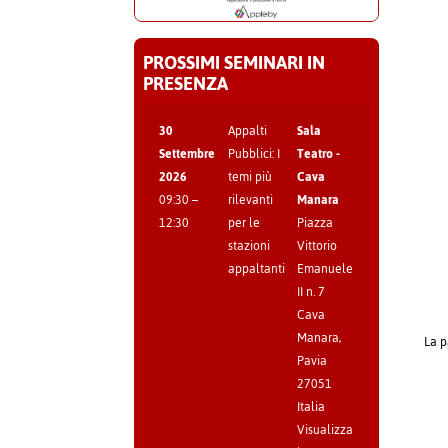
PROSSIMI SEMINARI IN
PRESENZA
30
Appalti
Sala
Settembre
Pubblici: I
Teatro -
2026
temi più
Cava
09:30
–
rilevanti
Manara
12:30
per le
Piazza
stazioni
Vittorio
appaltanti
Emanuele
II n. 7
Cava
Manara
,
La p
Pavia
27051
Italia
Visualizza