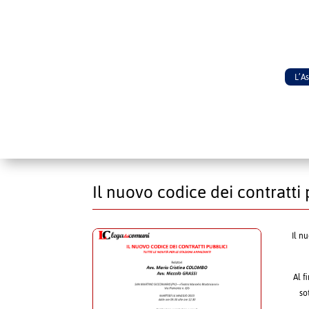
L’A
Il nuovo codice dei contratti 
Il n
Al f
so