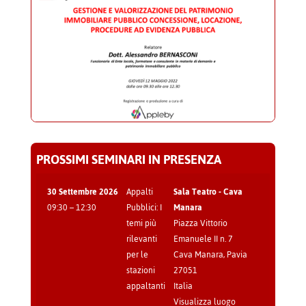
PROSSIMI SEMINARI IN PRESENZA
30 Settembre 2026
Appalti
Sala Teatro - Cava
09:30
–
12:30
Pubblici: I
Manara
temi più
Piazza Vittorio
rilevanti
Emanuele II n. 7
per le
Cava Manara
,
Pavia
stazioni
27051
appaltanti
Italia
Visualizza luogo