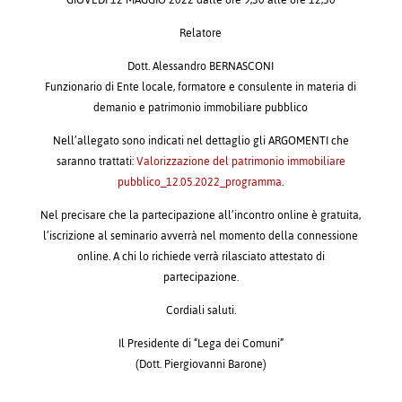
GIOVEDÌ 12 MAGGIO 2022 dalle ore 9,30 alle ore 12,30
Relatore
Dott. Alessandro BERNASCONI
Funzionario di Ente locale, formatore e consulente in materia di
demanio e patrimonio immobiliare pubblico
Nell’allegato sono indicati nel dettaglio gli ARGOMENTI che
saranno trattati:
Valorizzazione del patrimonio immobiliare
pubblico_12.05.2022_programma
.
Nel precisare che la partecipazione all’incontro online è gratuita,
l’iscrizione al seminario avverrà nel momento della connessione
online. A chi lo richiede verrà rilasciato attestato di
partecipazione.
Cordiali saluti.
Il Presidente di “Lega dei Comuni”
(Dott. Piergiovanni Barone)