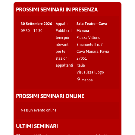
PROSSIMI SEMINARI IN PRESENZA
30 Settembre 2026
Appalti
Sala Teatro - Cava
09:30
–
12:30
Pubblici: I
Manara
temi più
Piazza Vittorio
rilevanti
Emanuele II n. 7
per le
Cava Manara
,
Pavia
stazioni
27051
appaltanti
Italia
Visualizza luogo
Sala
Mappa
Teatro
-
PROSSIMI SEMINARI ONLINE
Cava
Manara
Nessun evento online
ULTIMI SEMINARI