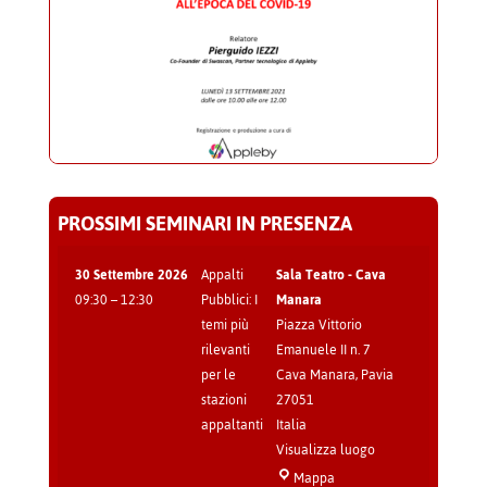
PROSSIMI SEMINARI IN PRESENZA
30 Settembre 2026
Appalti
Sala Teatro - Cava
09:30
–
12:30
Pubblici: I
Manara
temi più
Piazza Vittorio
rilevanti
Emanuele II n. 7
per le
Cava Manara
,
Pavia
stazioni
27051
appaltanti
Italia
Visualizza luogo
Sala
Mappa