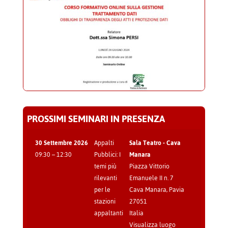
PROSSIMI SEMINARI IN PRESENZA
30 Settembre 2026
Appalti
Sala Teatro - Cava
09:30
–
12:30
Pubblici: I
Manara
temi più
Piazza Vittorio
rilevanti
Emanuele II n. 7
per le
Cava Manara
,
Pavia
stazioni
27051
appaltanti
Italia
Visualizza luogo