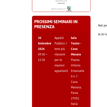
PROSSIMI SEMINARI IN
PRESENZA
Nel pr
A chi l
30
Appalti
Sala
Settembre
Pubblici: I
Teatro -
2026
temi più
Cava
09:30
–
rilevanti
Manara
12:30
per le
Piazza
stazioni
Vittorio
appaltanti
Emanuele
II n. 7
Cava
Manara
,
Pavia
27051
Italia