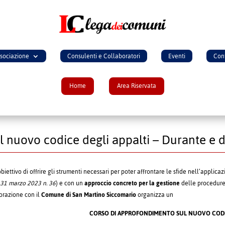
ssociazione
Consulenti e Collaboratori
Eventi
Cont
Home
Area Riservata
 nuovo codice degli appalti – Durante e 
biettivo di offrire gli strumenti necessari per poter affrontare le sfide nell’applic
. 31 marzo 2023 n. 36
) e con un
approccio concreto per la gestione
delle procedure 
orazione con il
Comune di San Martino
Siccomario
organizza un
CORSO DI APPROFONDIMENTO SUL
NUOVO CODIC