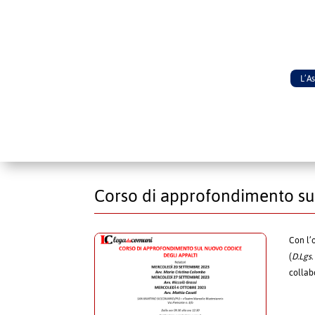
L’A
Corso di approfondimento sul
Con l’o
(
D.Lgs
collab