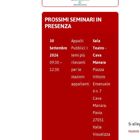
PROSSIMI SEMINARI IN
PRESENZA
30
Appalti
Sala
Settembre
Pubblici: I
Teatro -
2026
temi più
Cava
09:30
–
rilevanti
Manara
12:30
per le
Piazza
stazioni
Vittorio
appaltanti
Emanuele
II n. 7
Cava
Manara
,
Pavia
27051
Si alle
Italia
nuovo 
Visualizza