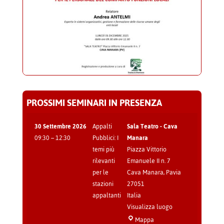
PROSSIMI SEMINARI IN PRESENZA
30 Settembre 2026
Appalti
Sala Teatro - Cava
09:30
–
12:30
Pubblici: I
Manara
temi più
Piazza Vittorio
rilevanti
Emanuele II n. 7
per le
Cava Manara
,
Pavia
stazioni
27051
appaltanti
Italia
Visualizza luogo
Sala
Mappa