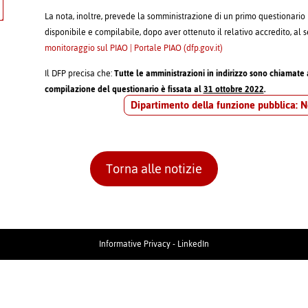
La nota, inoltre, prevede la somministrazione di un primo questionari
disponibile e compilabile, dopo aver ottenuto il relativo accredito, al 
monitoraggio sul PIAO | Portale PIAO (dfp.gov.it)
Il DFP precisa che:
Tutte le amministrazioni in indirizzo sono chiamate 
compilazione del questionario è fissata al
31 ottobre 2022
.
Dipartimento della funzione pubblica: N
Torna alle notizie
Informative Privacy
-
LinkedIn