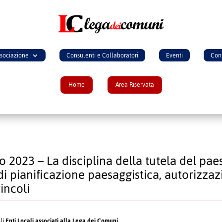
ssociazione
Consulenti e Collaboratori
Eventi
Cont
Home
Area Riservata
o 2023 – La disciplina della tutela del pae
di pianificazione paesaggistica, autorizzaz
incoli
gli
Enti Locali associati alla Lega dei Comuni
.