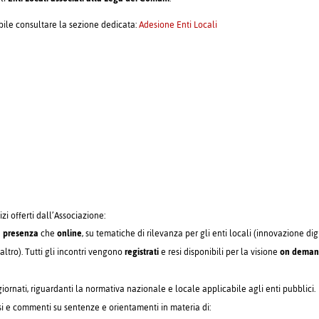
ibile consultare la sezione dedicata:
Adesione Enti Locali
izi offerti dall’Associazione:
n
presenza
che
online
, su tematiche di rilevanza per gli enti locali (innovazione dig
altro). Tutti gli incontri vengono
registrati
e resi disponibili per la visione
on dema
ornati, riguardanti la normativa nazionale e locale applicabile agli enti pubblici.
si e commenti su sentenze e orientamenti in materia di: