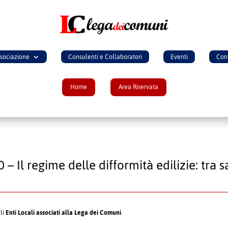
ssociazione
Consulenti e Collaboratori
Eventi
Cont
Home
Area Riservata
– Il regime delle difformità edilizie: tra 
gli
Enti Locali associati alla Lega dei Comuni
.