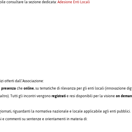
ibile consultare la sezione dedicata:
Adesione Enti Locali
izi offerti dall’Associazione:
n
presenza
che
online
, su tematiche di rilevanza per gli enti locali (innovazione dig
altro). Tutti gli incontri vengono
registrati
e resi disponibili per la visione
on dema
ornati, riguardanti la normativa nazionale e locale applicabile agli enti pubblici.
si e commenti su sentenze e orientamenti in materia di: