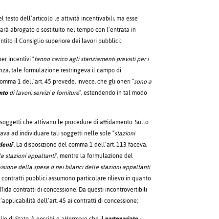
esto dell’articolo le attività incentivabili, ma esse
rà abrogato e sostituito nel tempo con l’entrata in
ntito il Consiglio superiore dei lavori pubblici;
r incentivi “
fanno carico agli stanziamenti previsti per i
enza, tale formulazione restringeva il campo di
comma 1 dell’art. 45 prevede, invece, che gli oneri “
sono a
nto
di lavori, servizi e forniture
”, estendendo in tal modo
 soggetti che attivano le procedure di affidamento. Sullo
tava ad individuare tali soggetti nelle sole “
stazioni
denti
”. La disposizione del comma 1 dell’art. 113 faceva,
le stazioni appaltanti
”, mentre la formulazione del
evisione della spesa o nei bilanci delle stazioni appaltanti
i contratti pubblici assumono particolare rilievo in quanto
da contratti di concessione. Da questi incontrovertibili
pplicabilità dell’art. 45 ai contratti di concessione;