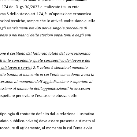
lio di Stato, è possibile affermare che il
partenariato -
rt. 174 del D.lgs. 36/2023 e realizzato tra un ente
omma 5 dello stesso art. 174, è un’operazione economica
nzioni tecniche, sempre che le attività svolte siano quelle
egli stanziamenti previsti per le singole procedure di
spesa o nei bilanci delle stazioni appaltanti e degli enti
one è costituito dal fatturato totale del concessionario
ll’ente concedente, quale corrispettivo dei lavori e dei
ali lavori e servizi
. 2. Il valore è stimato al momento
 detto bando, al momento in cui l’ente concedente avvia la
ncessione al momento dell’aggiudicazione è superiore al
oncessione al momento dell’aggiudicazione
.” Ai successivi
ispettare per evitare l’esclusione elusiva delle
ipologia di contratto definito dalla relazione illustrativa
ariato pubblico-privato) deve essere presente e stimato al
procedure di affidamento, al momento in cui l’ente avvia