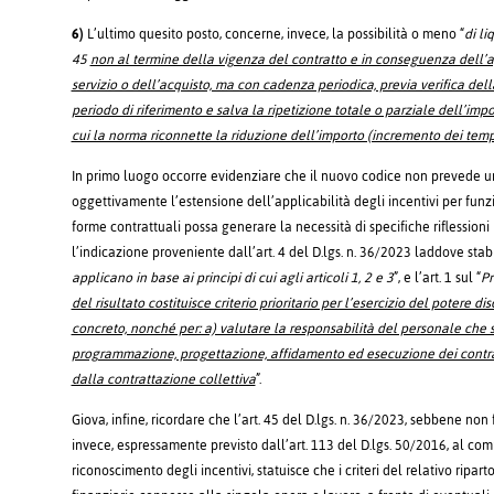
6)
L’ultimo quesito posto, concerne, invece, la possibilità o meno “
di li
45
non al termine della vigenza del contratto e in conseguenza dell’app
servizio o dell’acquisto, ma con cadenza periodica, previa verifica del
periodo di riferimento e salva la ripetizione totale o parziale dell’impo
cui la norma riconnette la riduzione dell’importo (incremento dei temp
In primo luogo occorre evidenziare che il nuovo codice non prevede un
oggettivamente l’estensione dell’applicabilità degli incentivi per fu
forme contrattuali possa generare la necessità di specifiche riflessioni 
l’indicazione proveniente dall’art. 4 del D.lgs. n. 36/2023 laddove stabi
applicano in base ai principi di cui agli articoli 1, 2 e 3
”, e l’art. 1 sul “
Pr
del risultato costituisce criterio prioritario per l’esercizio del potere 
concreto, nonché per: a) valutare la responsabilità del personale che s
programmazione, progettazione, affidamento ed esecuzione dei contratti
dalla contrattazione collettiva
”.
Giova, infine, ricordare che l’art. 45 del D.lgs. n. 36/2023, sebbene non
invece, espressamente previsto dall’art. 113 del D.lgs. 50/2016, al com
riconoscimento degli incentivi, statuisce che i criteri del relativo ripar