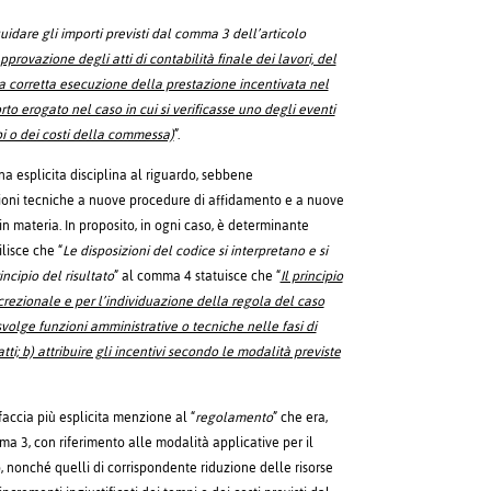
quidare gli importi previsti dal comma 3 dell’articolo
rovazione degli atti di contabilità finale dei lavori, del
la corretta esecuzione della prestazione incentivata nel
rto erogato nel caso in cui si verificasse uno degli eventi
i o dei costi della commessa)
”.
a esplicita disciplina al riguardo, sebbene
nzioni tecniche a nuove procedure di affidamento e a nuove
in materia. In proposito, in ogni caso, è determinante
lisce che “
Le disposizioni del codice si interpretano e si
incipio del risultato
” al comma 4 statuisce che “
Il principio
discrezionale e per l’individuazione della regola del caso
volge funzioni amministrative o tecniche nelle fasi di
; b) attribuire gli incentivi secondo le modalità previste
 faccia più esplicita menzione al “
regolamento
” che era,
ma 3, con riferimento alle modalità applicative per il
to, nonché quelli di corrispondente riduzione delle risorse