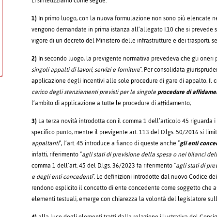
Li sintetizziamo come segue:
1)
In primo luogo, con la nuova formulazione non sono più elencate nel t
vengono demandate in prima istanza all’allegato I.10 che si prevede sa
vigore di un decreto del Ministero delle infrastrutture e dei trasporti, se
2)
In secondo luogo, la previgente normativa prevedeva che gli oneri pe
singoli appalti di lavori, servizi e forniture
”. Per consolidata giurisprud
applicazione degli incentivi alle sole procedure di gare di appalto. Il 
carico degli stanziamenti previsti per le singole
procedure di affidame
l’ambito di applicazione a tutte le procedure di affidamento;
3)
La terza novità introdotta con il comma 1 dell’articolo 45 riguarda i
specifico punto, mentre il previgente art. 113 del D.lgs. 50/2016 si limi
appaltanti
”, l’art. 45 introduce a fianco di queste anche “
gli enti conce
infatti, riferimento “
agli stati di previsione della spesa o nei bilanci del
comma 1 dell’art. 45 del D.lgs. 36/2023 fa riferimento “
agli stati di pr
e degli enti concedenti
”. Le definizioni introdotte dal nuovo Codice de
rendono esplicito il concetto di ente concedente come soggetto che affi
elementi testuali, emerge con chiarezza la volontà del legislatore sull’a