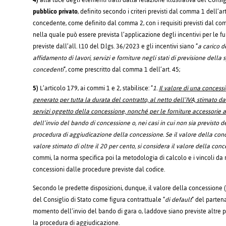
4)
alla luce degli elementi tratti dalla relazione illustrativa del Consig
pubblico privato
, definito secondo i criteri previsti dal comma 1 dell’a
concedente, come definito dal comma 2, con i requisiti previsti dal c
nella quale può essere prevista l’applicazione degli incentivi per le fu
previste dall’all. I.10 del D.lgs. 36/2023 e gli incentivi siano “
a carico d
affidamento di lavori, servizi e forniture negli stati di previsione della 
concedenti
”, come prescritto dal comma 1 dell’art. 45;
5)
L’articolo 179, ai commi 1 e 2, stabilisce: “
1.
Il valore di una concessi
generato per tutta la durata del contratto, al netto dell’IVA, stimato da
servizi oggetto della concessione, nonché per le forniture accessorie a t
dell’invio del bando di concessione o, nei casi in cui non sia previsto
procedura di aggiudicazione della concessione. Se il valore della co
valore stimato di oltre il 20 per cento, si considera il valore della c
commi, la norma specifica poi la metodologia di calcolo e i vincoli da r
concessioni dalle procedure previste dal codice.
Secondo le predette disposizioni, dunque, il valore della concessione (t
del Consiglio di Stato come figura contrattuale “
di default
” del parten
momento dell’invio del bando di gara o, laddove siano previste altre 
la procedura di aggiudicazione.