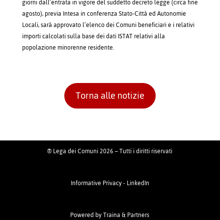
giorni dall’entrata in vigore del suddetto decreto legge (circa fine
agosto), previa Intesa in conferenza Stato-Città ed Autonomie
Locali, sarà approvato l’elenco dei Comuni beneficiari e i relativi
importi calcolati sulla base dei dati ISTAT relativi alla
popolazione minorenne residente.
Torna alle notizie
® Lega dei Comuni 2026 – Tutti i diritti riservati
Informative Privacy
-
LinkedIn
Powered by
Traina & Partners