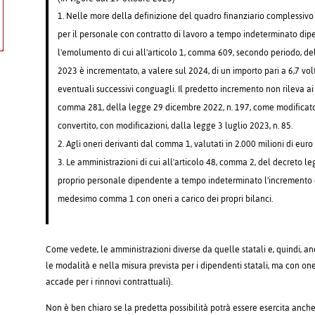
Nelle more della definizione del quadro finanziario complessivo re
per il personale con contratto di lavoro a tempo indeterminato dipe
l'emolumento di cui all'articolo 1, comma 609, secondo periodo, de
2023 è incrementato, a valere sul 2024, di un importo pari a 6,7 vol
eventuali successivi conguagli. Il predetto incremento non rileva ai fi
comma 281, della legge 29 dicembre 2022, n. 197, come modificato 
convertito, con modificazioni, dalla legge 3 luglio 2023, n. 85.
Agli oneri derivanti dal comma 1, valutati in 2.000 milioni di euro 
Le amministrazioni di cui all'articolo 48, comma 2, del decreto l
proprio personale dipendente a tempo indeterminato l'incremento d
medesimo comma 1 con oneri a carico dei propri bilanci.
Come vedete, le amministrazioni diverse da quelle statali e, quindi, a
le modalità e nella misura prevista per i dipendenti statali, ma con one
accade per i rinnovi contrattuali).
Non è ben chiaro se la predetta possibilità potrà essere esercita anch