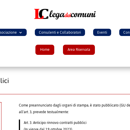
ssociazione
Consulenti e Collaboratori
Eventi
Cont
Home
Area Riservata
lici
Come preannunciato dagli organi di stampa, è stato pubblicato (GU del 
all'art. 3, prevede testualmente:
Art. 3. Anticipo rinnovo contratti pubblici
(In vigore dal 19 ottobre 2023)