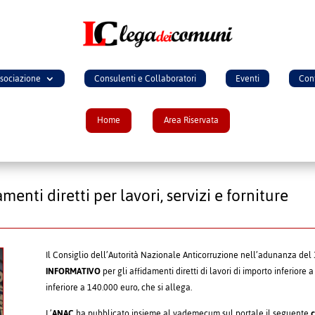
ssociazione
Consulenti e Collaboratori
Eventi
Cont
Home
Area Riservata
ti diretti per lavori, servizi e forniture
Il Consiglio dell’Autorità Nazionale Anticorruzione nell’adunanza del
INFORMATIVO
per gli affidamenti diretti di lavori di importo inferiore a
inferiore a 140.000 euro, che si allega.
L’
ANAC
ha pubblicato insieme al vademecum sul portale il seguente
c