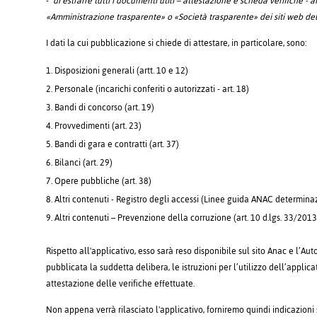
-
di estrarre tutti i documenti utili – attestazione e scheda verifiche - 
«Amministrazione trasparente» o «Società trasparente» dei siti web del
I dati la cui pubblicazione si chiede di attestare, in particolare, sono:
Disposizioni generali (artt. 10 e 12)
Personale (incarichi conferiti o autorizzati - art. 18)
Bandi di concorso (art. 19)
Provvedimenti (art. 23)
Bandi di gara e contratti (art. 37)
Bilanci (art. 29)
Opere pubbliche (art. 38)
Altri contenuti - Registro degli accessi (Linee guida ANAC determin
Altri contenuti – Prevenzione della corruzione (art. 10 d.lgs. 33/2013, 
Rispetto all'applicativo, esso sarà reso disponibile sul sito Anac e l’Aut
pubblicata la suddetta delibera, le istruzioni per l’utilizzo dell’applic
attestazione delle verifiche effettuate.
Non appena verrà rilasciato l'applicativo, forniremo quindi indicazioni 