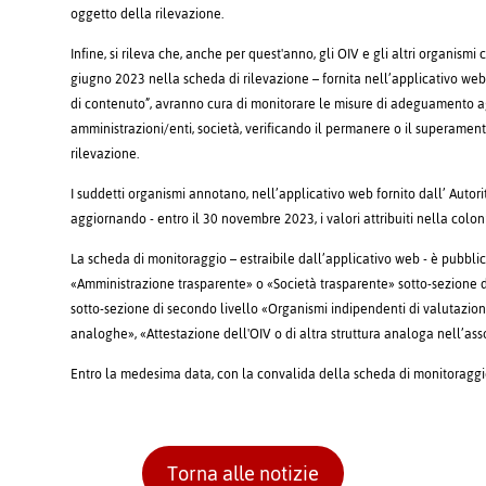
oggetto della rilevazione.
Infine, si rileva che, anche per quest'anno, gli OIV e gli altri organis
giugno 2023 nella scheda di rilevazione – fornita nell’applicativo we
di contenuto”, avranno cura di monitorare le misure di adeguamento ag
amministrazioni/enti, società, verificando il permanere o il superamento 
rilevazione.
I suddetti organismi annotano, nell’applicativo web fornito dall’ Autorit
aggiornando - entro il 30 novembre 2023, i valori attribuiti nella col
La scheda di monitoraggio – estraibile dall’applicativo web - è pubbli
«Amministrazione trasparente» o «Società trasparente» sotto-sezione di 
sotto-sezione di secondo livello «Organismi indipendenti di valutazione
analoghe», «Attestazione dell'OIV o di altra struttura analoga nell’as
Entro la medesima data, con la convalida della scheda di monitoraggi
Torna alle notizie